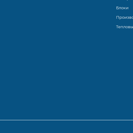
Алиса и Маруся.
Блоки
Произв
Тепловы