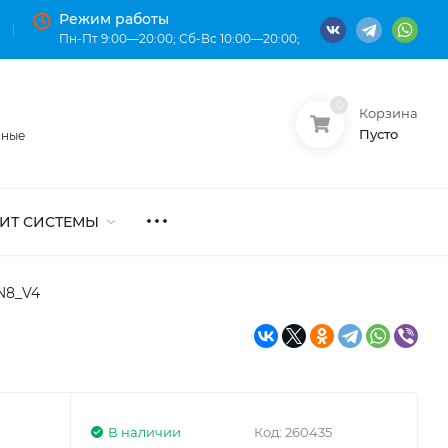
Режим работы
Пн-Пт 9:00—20:00; Сб-Вс 10:00—20:00;
0
Корзина
О нас
Оплата
Пусто
нные
ИТ СИСТЕМЫ
HN8_V4
В наличии
Код:
260435