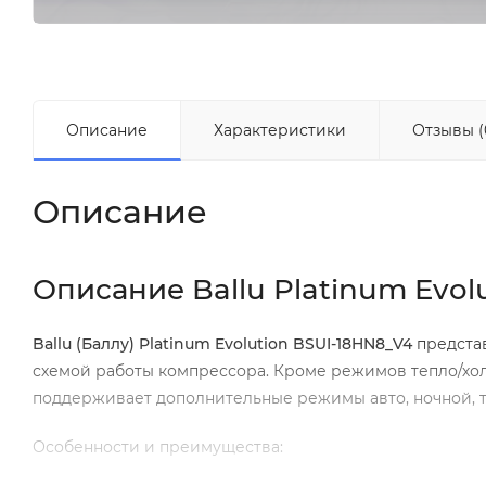
Описание
Характеристики
Отзывы (
Описание
Описание Ballu Platinum Evol
Ballu
(Баллу)
Platinum
Evolution
BSUI
-18
HN
8_
V
4
предста
схемой работы компрессора. Кроме режимов тепло/холо
поддерживает дополнительные режимы авто, ночной, ту
Особенности и преимущества: