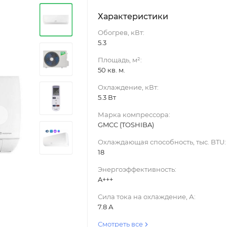
Характеристики
Обогрев, кВт:
5.3
Площадь, м²:
50 кв. м.
Охлаждение, кВт:
5.3 Вт
›
Марка компрессора:
GMCC (TOSHIBA)
Охлаждающая способность, тыс. BTU:
18
Энергоэффективность:
A+++
Сила тока на охлаждение, А:
7.8 А
Смотреть все