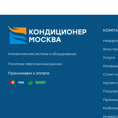
Режим Sleep.
Разморозка наружного блока.
Цифровой скрытый дисплей с подсветкой.
КОМПА
Авторестарт.
Недоро
Запоминание положения жалюзи.
Хиты пр
Турбо.
Климатические системы и оборудование
Услуги
Фильтр тонкой очистки.
Политика персональных данных
Кондиц
Теплый пуск.
Принимаем к оплате
Сплит с
Самодиагностика.
Мульти 
Самоочистка внутреннего блока.
Полупр
Модельный ряд Platinum Evolution DC 2025 насчитывае
Промыш
дизайн делает внутренний блок такой системы гармон
Мобиль
облегчает процесс настройки и управления оборудов
Инверт