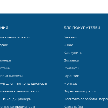
НИЯ
ДЛЯ ПОКУПАТЕЛЕЙ
гие кондиционеры
Главная
одаж
О нас
Как купить
ионеры
Доставка
истемы
Контакты
сплит системы
Гарантии
омышленные кондиционеры
Монтаж
т 4 модели настенных сплит-систем инверторного типа. Ла
ленные кондиционеры
Видео наших работ
ичным украшением интерьера. Входящий в комплект постав
ные кондиционеры
Политика обработки перс
ания. Также модели поддерживают команды голосовых пом
орные кондиционеры
Карта сайта