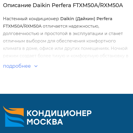
Описание Daikin Perfera FTXM50A/RXM50A
Настенный кондиционер
Daikin
(Дайкин)
Perfera
FTXM
50
A
/
RXM
50
A
отличается надежностью,
долговечностью и простотой в эксплуатации и станет
отличным выбором для обеспечения комфортного
климата в доме, офисе или других помещениях. Ночной
режим создает более тихую и комфортную обстановку в
помещении на протяжении ночи.
подробнее
Особенности и преимущества:
Повышенная производительность
Приоритетное помещение
Программная осушка воздуха
Источник стримерного разряда
Широкоугольные жалюзи