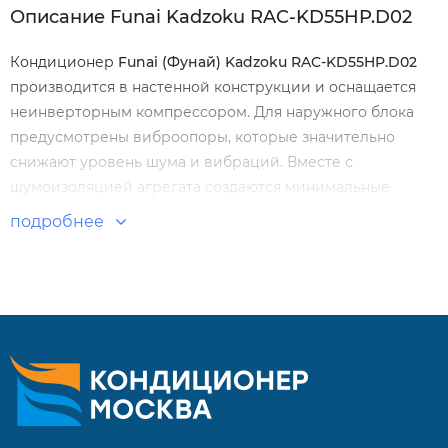
Описание Funai Kadzoku RAC-KD55HP.D02
Кондиционер
Funai (Фунай) Kadzoku RAC-KD55HP.D02
производится в настенной конструкции и оснащается
неинверторным компрессором. Для наружного блока
предусмотрены виброопоры, которые значительно
снижают уровень шума и вибраций. Вместе с
шумоизоляцией агрегата создаются минимальные
значения для рабочего шума.
подробнее
Особенности и преимущества:
Высокий класс энергоэффективности A
Низкий уровень шума
Работа на нагрев до -7 градусов
4 дополнительных фильтра SMART Ion
SMART Air -автоматическое управление потоком