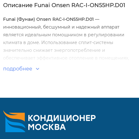
Описание Funai Onsen RAC-I-ON55HP.D01
Funai
(Фунаи) Onsen
RAC
-I
-ON
55HP
.D
01
—
инновационный, бесшумный и надежный аппарат
является идеальным помощником в регулировании
климата в доме. Использование сплит-системы
значительно снижает энергопотребление и
обеспечивает эффективное отопление в помещениях,
где другие методы, такие как централизованное или
подробнее
газовое отопление, неэффективны или невозможны
.
Особенности и преимущества:
Сезонная энергоэффективность класса А+++
Уникальный 2-ступенчатый компрессор SMART 2-Stage
Технология впрыска хладагента EVI TEC
Сохранение 100% теплопроизводительности до -20 °C