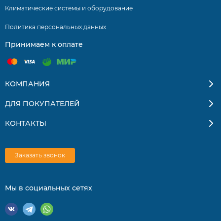
7 скоростей вентилятора
Климатические системы и оборудование
Функция IFeel
Политика персональных данных
Комфортно низкий уровень шума
Принимаем к оплате
Компактные размеры и современный дизайн
Простой монтаж
КОМПАНИЯ
Автоматическая смена режимов работы
ДЛЯ ПОКУПАТЕЛЕЙ
Авторестарт
КОНТАКТЫ
Автоматическая разморозка внешнего блока
Нагрев при низкой температуре наружного воздуха
Заказать звонок
Самодиагностика и самоочистка
Таймер
Мы в социальных сетях
Режим «Турбо»
Режим энергосбережения