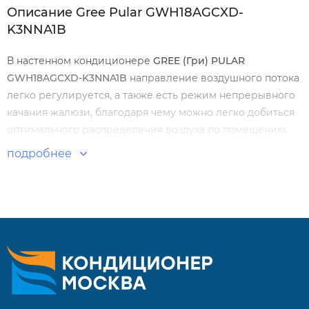
Описание Gree Pular GWH18AGCXD-
K3NNA1B
В настенном кондиционере
GREE
(Гри) PULAR
GWH
18
AGCXD
-
K
3
NNA
1
B
направление воздушного потока
легко регулируется, а также есть режим непрерывного
качания жалюзи, благодаря чему можно легко добиться
оптимального распределения воздуха по помещению.
Устройство работает очень тихо и идеально для
подробнее
размещения в спальнях.
Особенности и преимущества:
Высокая производительность
Широкий передовой функционал
Функция «Холодная плазма» для здорового
микроклимата