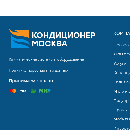
Пульт ДУ в комплекте.
Серия Quantum Inverter китайского бренда Haier вклю
кондиционеров с BTU от 7000 до 24000. Кондиционеры п
потребитель сможет выбрать модель по вкусу и под св
КОМПА
Недоро
Хиты пр
Климатические системы и оборудование
Услуги
Политика персональных данных
Кондиц
Принимаем к оплате
Сплит с
Мульти 
Полупр
Промыш
Мобиль
Инверт