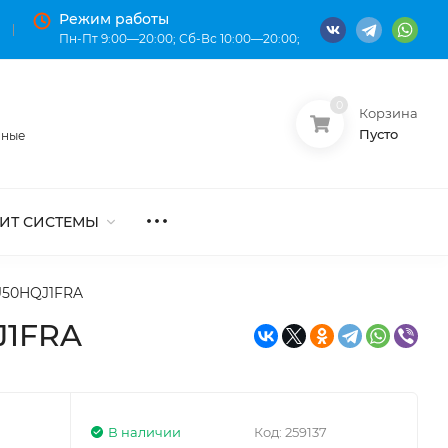
Режим работы
Пн-Пт 9:00—20:00; Сб-Вс 10:00—20:00;
0
Корзина
О нас
Оплата
Пусто
нные
ИТ СИСТЕМЫ
U50HQJ1FRA
J1FRA
В наличии
Код:
259137