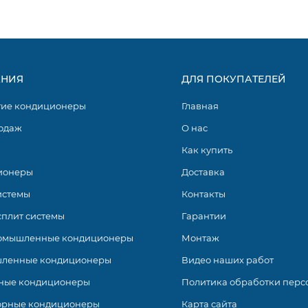
чает в себя несколько моделей инверторных настенных
оставляются в двух расцветках – черной и белой, так что
ой интерьер. Сплит-системы комплектуются пультами ДУ.
НИЯ
ДЛЯ ПОКУПАТЕЛЕЙ
гие кондиционеры
Главная
одаж
О нас
Как купить
ионеры
Доставка
истемы
Контакты
сплит системы
Гарантии
омышленные кондиционеры
Монтаж
ленные кондиционеры
Видео наших работ
ные кондиционеры
Политика обработки перс
орные кондиционеры
Карта сайта