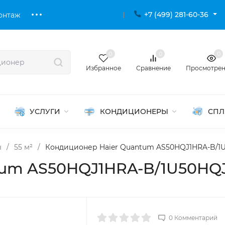
+7 (499) 281-60-36
онтаж
0
0
0
Избранное
Сравнение
Просмотре
УСЛУГИ
КОНДИЦИОНЕРЫ
СПЛ
ы
/
55 м²
/
Кондиционер Haier Quantum AS50HQJ1HRA-B/1
tum AS50HQJ1HRA-B/1U50HQ
0 Комментарий