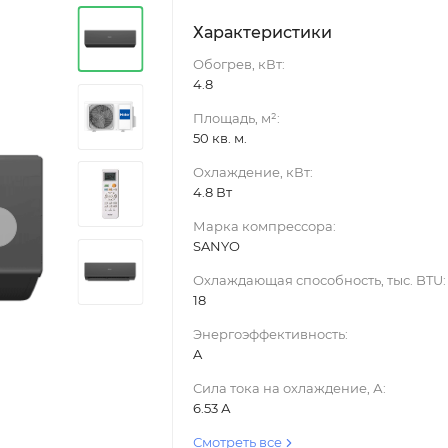
Характеристики
Обогрев, кВт:
4.8
Площадь, м²:
50 кв. м.
Охлаждение, кВт:
4.8 Вт
›
Марка компрессора:
SANYO
Охлаждающая способность, тыс. BTU:
18
Энергоэффективность:
A
Сила тока на охлаждение, А:
6.53 А
Смотреть все