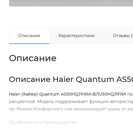
Описание
Характеристики
Отзывы (
Описание
Описание Haier Quantum AS
Haier
(Хайер)
Quantum
AS
50
HQJ
1
HRA
-
B
/1
U
50
HQJ
1
FRA
пр
расцветкой. Модель поддерживает функции авторестарт
пр. Режим Комфортного сна минимизирует шумы от рабо
Особенности и преимущества: