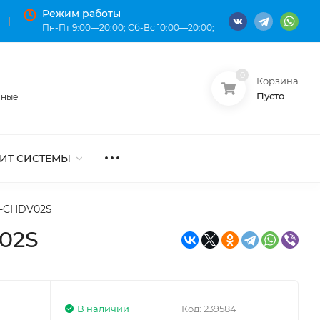
Режим работы
Пн-Пт 9:00—20:00; Сб-Вс 10:00—20:00;
0
Корзина
О нас
Оплата
Пусто
нные
ИТ СИСТЕМЫ
C-CHDV02S
V02S
В наличии
Код:
239584