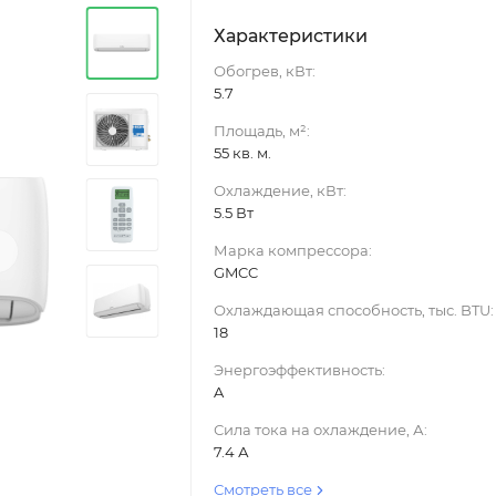
Характеристики
Обогрев, кВт:
5.7
Площадь, м²:
55 кв. м.
Охлаждение, кВт:
5.5 Вт
›
Марка компрессора:
GMCC
Охлаждающая способность, тыс. BTU:
18
Энергоэффективность:
A
Сила тока на охлаждение, А:
7.4 А
Смотреть все