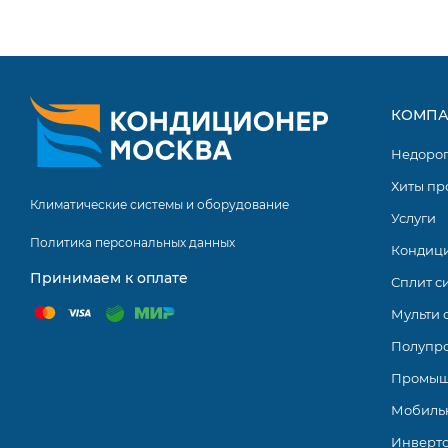
Возможность включения и выключения прибора, а так
отсутствии пульта
Контроль утечки хладагента
Моющаяся лицевая панель
КОМПА
Серия COMFORT CLASS on/off от компании High Life вк
Недоро
Они рассчитаны на помещения, площадью от 24 до 70 м2.
Хиты пр
также в кабинетах офисов. Отличаются высоким клас
Климатические системы и оборудование
Услуги
функциями и несколькими режимами работы.
Политика персональных данных
Кондиц
Принимаем к оплате
Сплит с
Мульти 
Полупр
Промыш
Мобиль
Инверт