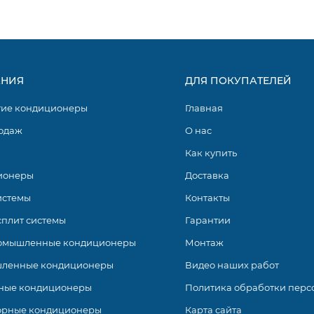
же сброса индикации фильтра через панель внутреннего б
НИЯ
ДЛЯ ПОКУПАТЕЛЕЙ
лючает в себя 5 моделей неинверторных настенных кондици
гие кондиционеры
Главная
 Подходят для установки в спальнях, детских домов и квар
одаж
О нас
сом энергоэффективности и тихой работой. Оснащены совр
Как купить
ионеры
Доставка
истемы
Контакты
сплит системы
Гарантии
омышленные кондиционеры
Монтаж
ленные кондиционеры
Видео наших работ
ные кондиционеры
Политика обработки перс
орные кондиционеры
Карта сайта