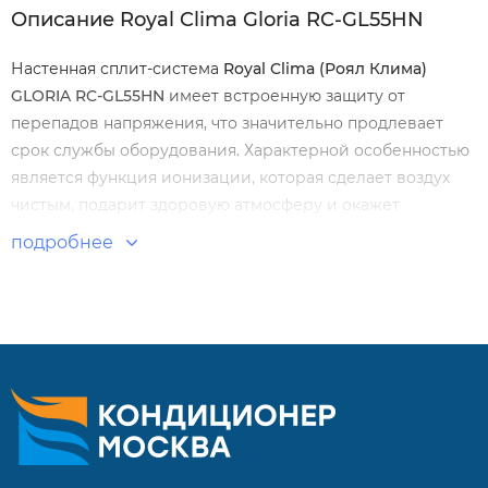
Описание Royal Clima Gloria RC-GL55HN
Настенная сплит-система
Royal
Clima
(Роял Клима)
GLORIA
RC
-
GL
55
HN
имеет встроенную защиту от
перепадов напряжения, что значительно продлевает
срок службы оборудования. Характерной особенностью
является функция ионизации, которая сделает воздух
чистым, подарит здоровую атмосферу и окажет
благоприятное воздействие на здоровье.
подробнее
Особенности и преимущества:
Энергоэффективность класса А;
Японские технологии;
Низкий уровень шума;
Встроенный ионизатор воздуха;
Фильтр Active Carbone (Только для моделей с