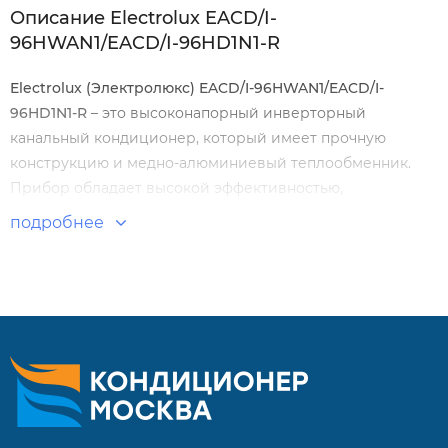
Описание Electrolux EACD/I-
96HWAN1/EACD/I-96HD1N1-R
Electrolux (Электролюкс)
EACD/
I-96
HWAN1/
EACD/
I-
96
HD1
N1-
R
– это высоконапорный инверторный
канальный кондиционер, который имеет прочную
конструкцию и медно-алюминиевый теплообменник.
Прибор обладает высокой эффективностью,
надежностью и безопасностью службы. Управление
подробнее
прибором осуществляется с помощью проводного
пульта.
Особенности и преимущества:
Канальный инверторный внутренний блок
Максимально точно поддерживает заданную
температуру