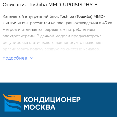
Описание Toshiba MMD-UP0151SPHY-E
Канальный внутренний блок
Toshiba (Тошиба) MMD-
UP0151SPHY-E
рассчитан на площадь охлаждения в 45 кв.
метров и отличается бережным потреблением
электроэнергии. В данной модели предусмотрена
регулировка статического давления, что позволяет
организовать подачу воздуха по системе каналов.
подробнее
Особенности и преимущества:
Высокая энергоэффективность
Можно незаметно интегрировать в подвесные потолки
Функция самоочистки
5-ступенчатый вентилятор Whisper
Внешнее статическое давление регулируется до 50 Па