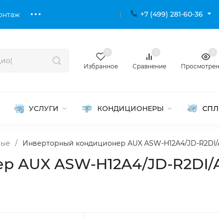
+7 (499) 281-60-36
онтаж
0
0
0
Избранное
Сравнение
Просмотре
УСЛУГИ
КОНДИЦИОНЕРЫ
СПЛ
ные
/
Инверторный кондиционер AUX ASW-H12A4/JD-R2DI/A
р AUX ASW-H12A4/JD-R2DI/A