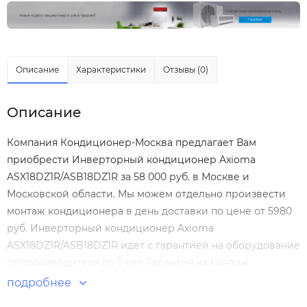
Описание
Характеристики
Отзывы (0)
Описание
Компания Кондиционер-Москва предлагает Вам
приобрести Инверторный кондиционер Axioma
ASX18DZ1R/ASB18DZ1R за 58 000 руб. в Москве и
Московской области. Мы можем отдельно произвести
монтаж кондиционера
в день доставки по цене от 5980
руб. Инверторный кондиционер Axioma
ASX18DZ1R/ASB18DZ1R идет с гарантией на оборудование
от производителя до 5 лет. Гарантия на монтаж
Инверторный кондиционер Axioma
подробнее
ASX18DZ1R/ASB18DZ1R нашими специалистами