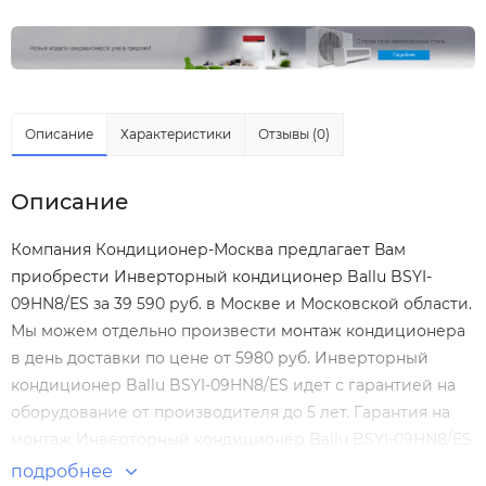
Описание
Характеристики
Отзывы (0)
Описание
Компания Кондиционер-Москва предлагает Вам
приобрести Инверторный кондиционер Ballu BSYI-
09HN8/ES за 39 590 руб. в Москве и Московской области.
Мы можем отдельно произвести
монтаж кондиционера
в день доставки по цене от 5980 руб. Инверторный
кондиционер Ballu BSYI-09HN8/ES идет с гарантией на
оборудование от производителя до 5 лет. Гарантия на
монтаж Инверторный кондиционер Ballu BSYI-09HN8/ES
нашими специалистами составляет 5 лет! Инверторные
подробнее