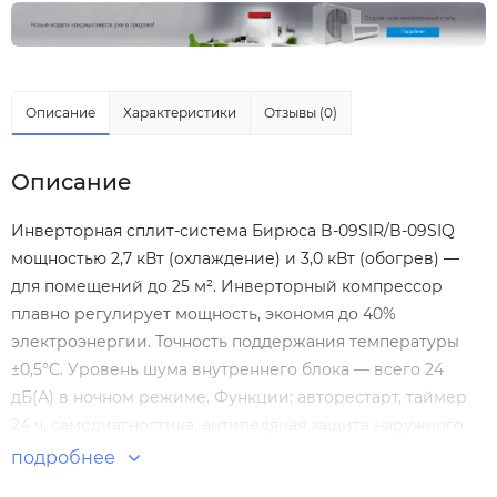
Описание
Характеристики
Отзывы (0)
Описание
Инверторная сплит-система Бирюса B-09SIR/B-09SIQ
мощностью 2,7 кВт (охлаждение) и 3,0 кВт (обогрев) —
для помещений до 25 м². Инверторный компрессор
плавно регулирует мощность, экономя до 40%
электроэнергии. Точность поддержания температуры
±0,5°C. Уровень шума внутреннего блока — всего 24
дБ(А) в ночном режиме. Функции: авторестарт, таймер
24 ч, самодиагностика, антиледяная защита наружного
блока. Хладагент R410A. Внешний блок работает при
подробнее
охлаждении до -10°C, при обогреве до -15°C. В комплекте