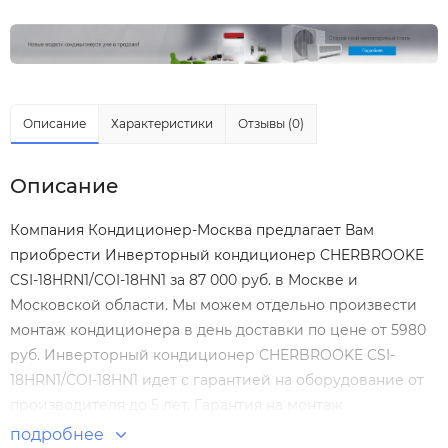
Описание
Характеристики
Отзывы (0)
Описание
Компания Кондиционер-Москва предлагает Вам
приобрести Инверторный кондиционер CHERBROOKE
CSI-18HRN1/COI-18HN1 за 87 000 руб. в Москве и
Московской области. Мы можем отдельно произвести
монтаж кондиционера
в день доставки по цене от 5980
руб. Инверторный кондиционер CHERBROOKE CSI-
18HRN1/COI-18HN1 идет с гарантией на оборудование от
производителя до 5 лет. Гарантия на монтаж
Инверторный кондиционер CHERBROOKE CSI-
подробнее