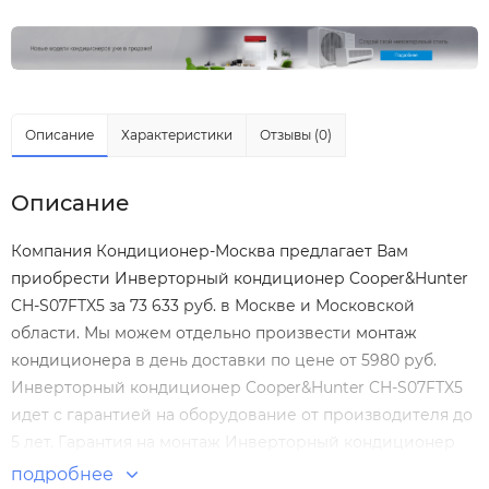
Описание
Характеристики
Отзывы (0)
Описание
Компания Кондиционер-Москва предлагает Вам
приобрести Инверторный кондиционер Cooper&Hunter
CH-S07FTX5 за 73 633 руб. в Москве и Московской
области. Мы можем отдельно произвести
монтаж
кондиционера
в день доставки по цене от 5980 руб.
Инверторный кондиционер Cooper&Hunter CH-S07FTX5
идет с гарантией на оборудование от производителя до
5 лет. Гарантия на монтаж Инверторный кондиционер
Cooper&Hunter CH-S07FTX5 нашими специалистами
подробнее