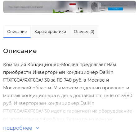
Описание
Характеристики
Отзывы (0)
Описание
Компания Кондиционер-Москва предлагает Вам
приобрести Инверторный кондиционер Daikin
FTXF60A/RXF60A/-30 за 119 748 руб. в Москве и
Московской области. Мы можем отдельно произвести
монтаж кондиционера
в день доставки по цене от 5980
руб. Инверторный кондиционер Daikin
FTXF60A/RXF60A/-30 идет с гарантией на оборудование
от производителя до 5 лет. Гарантия на монтаж
Инверторный кондиционер Daikin FTXF60A/RXF60A/-30
подробнее
нашими специалистами составляет 5 лет! Инверторные