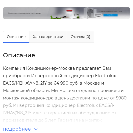
Описание
Характеристики
Отзывы (0)
Описание
Компания Кондиционер-Москва предлагает Вам
приобрести Инверторный кондиционер Electrolux
EACS/I-12HAV/N8_21Y за 64 990 руб. в Москве и
Московской области. Мы можем отдельно произвести
монтаж кондиционера
в день доставки по цене от 5980
руб. Инверторный кондиционер Electrolux EACS/I-
12HAV/N8_21Y идет с гарантией на оборудование от
производителя до 5 лет. Гарантия на монтаж
Инверторный кондиционер Electrolux EACS/I-
подробнее