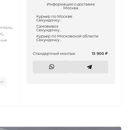
Информация о доставке
Москва
Курьер по Москве
Секундочку...
Самовывоз
,
онеры
Секундочку...
,
r)
Курьер по Московской области
Секундочку...
ные
Cтандартный монтаж:
15 900
₽
аж