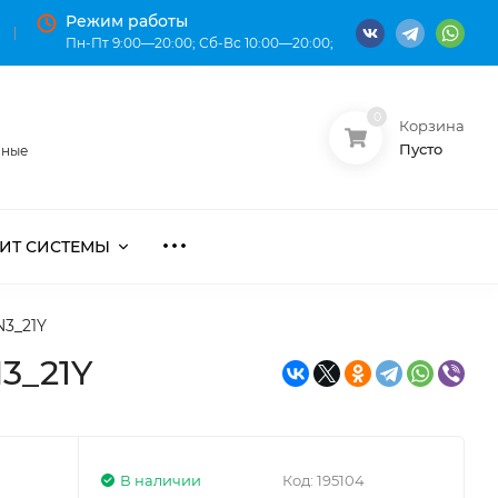
Режим работы
Пн-Пт 9:00—20:00; Сб-Вс 10:00—20:00;
0
Корзина
О нас
Оплата
Пусто
нные
ИТ СИСТЕМЫ
N3_21Y
3_21Y
В наличии
Код:
195104