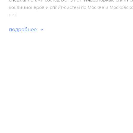
специалистами составляет 5 лет! Инверторные сплит си
кондиционеров и сплит-систем по Москве и Московско
лет.
подробнее