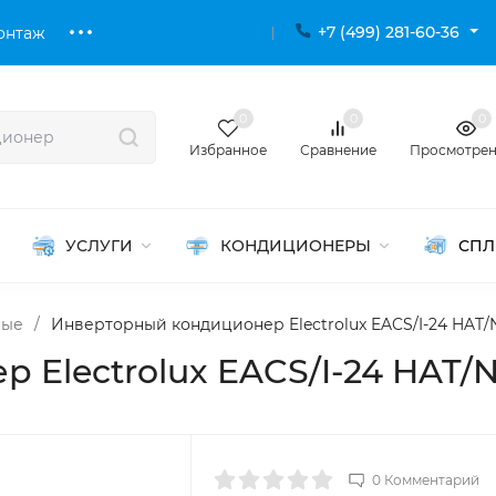
+7 (499) 281-60-36
онтаж
0
0
0
Избранное
Сравнение
Просмотре
УСЛУГИ
КОНДИЦИОНЕРЫ
СПЛ
ные
/
Инверторный кондиционер Electrolux EACS/I-24 HAT/
Electrolux EACS/I-24 HAT/N
0 Комментарий