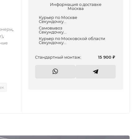
Информация о доставке
Москва
Курьер по Москве
Секундочку...
Самовывоз
,
онеры
Секундочку...
,
r)
Курьер по Московской области
Секундочку...
ные
Cтандартный монтаж:
15 900
₽
аж