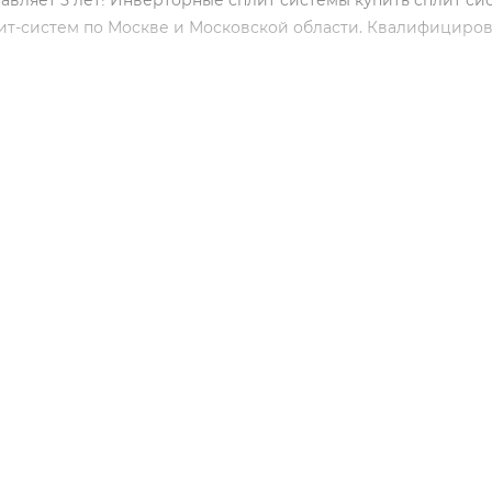
ляет 5 лет! Инверторные сплит системы купить сплит сис
лит-систем по Москве и Московской области. Квалифициро