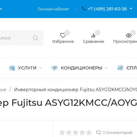
+7 (499) 281-60-36
Личный кабинет
0
0
0
Избранное
Сравнение
Просмотре
УСЛУГИ
КОНДИЦИОНЕРЫ
СПЛ
ные
/
Инверторный кондиционер Fujitsu ASYG12KMCC/AO
р Fujitsu ASYG12KMCC/AOY
0 Комментарий