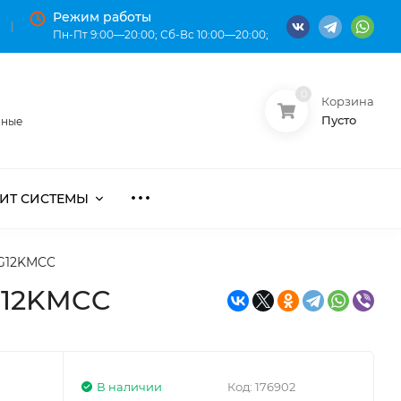
Режим работы
Пн-Пт 9:00—20:00; Сб-Вс 10:00—20:00;
0
Корзина
О нас
Оплата
Пусто
нные
ИТ СИСТЕМЫ
YG12KMCC
G12KMCC
В наличии
Код:
176902