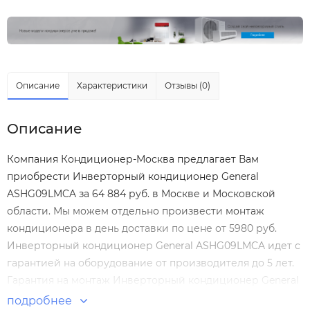
Описание
Характеристики
Отзывы (0)
Описание
Компания Кондиционер-Москва предлагает Вам
приобрести Инверторный кондиционер General
ASHG09LMCA за 64 884 руб. в Москве и Московской
области. Мы можем отдельно произвести
монтаж
кондиционера
в день доставки по цене от 5980 руб.
Инверторный кондиционер General ASHG09LMCA идет с
гарантией на оборудование от производителя до 5 лет.
Гарантия на монтаж Инверторный кондиционер General
ASHG09LMCA нашими специалистами составляет 5 лет!
подробнее