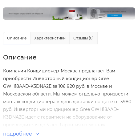
Описание
Характеристики
Отзывы (0)
Описание
Компания Кондиционер-Москва предлагает Вам
приобрести Инверторный кондиционер Gree
GWH18AAD-K3DNA2E за 106 920 руб. в Москве и
Московской области. Мы можем отдельно произвести
монтаж кондиционера
в день доставки по цене от 5980
руб. Инверторный кондиционер Gree GWH18AAD-
K3DNA2E идет с гарантией на оборудование от
производителя до 5 лет. Гарантия на монтаж
Инверторный кондиционер Gree GWH18AAD-K3DNA2E
подробнее