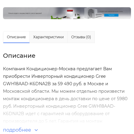
Описание
Характеристики
Отзывы (0)
Описание
Компания Кондиционер-Москва предлагает Вам
приобрести Инверторный кондиционер Gree
GWH18AAD-K6DNA2B за 59 490 руб. в Москве и
Московской области. Мы можем отдельно произвести
монтаж кондиционера
в день доставки по цене от 5980
руб. Инверторный кондиционер Gree GWH18AAD-
K6DNA2B идет с гарантией на оборудование от
производителя до 5 лет. Гарантия на монтаж
Инверторный кондиционер Gree GWH18AAD-K6DNA2B
подробнее