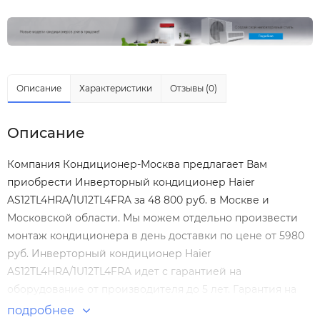
Описание
Характеристики
Отзывы (0)
Описание
Компания Кондиционер-Москва предлагает Вам
приобрести Инверторный кондиционер Haier
AS12TL4HRA/1U12TL4FRA за 48 800 руб. в Москве и
Московской области. Мы можем отдельно произвести
монтаж кондиционера
в день доставки по цене от 5980
руб. Инверторный кондиционер Haier
AS12TL4HRA/1U12TL4FRA идет с гарантией на
оборудование от производителя до 5 лет. Гарантия на
монтаж Инверторный кондиционер Haier
подробнее