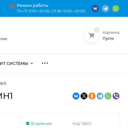
Режим работы
Пн-Пт 9:00—20:00; Сб-Вс 10:00—20:00;
0
Корзина
О нас
Оплата
Пусто
нные
ИТ СИСТЕМЫ
MH1
MH1
В наличии
Код:
18601