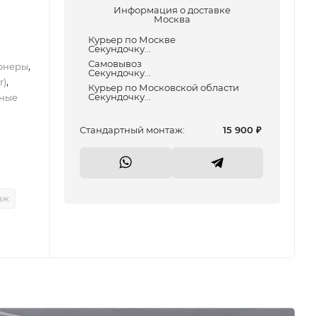
Информация о доставке
Москва
Курьер по Москве
Секундочку...
Самовывоз
,
онеры
Секундочку...
,
r)
Курьер по Московской области
Секундочку...
ные
Cтандартный монтаж:
15 900
₽
аж