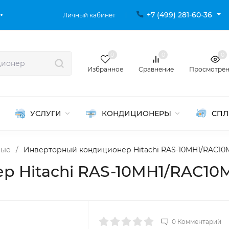
+7 (499) 281-60-36
Личный кабинет
0
0
0
Избранное
Сравнение
Просмотре
УСЛУГИ
КОНДИЦИОНЕРЫ
СПЛ
ные
/
Инверторный кондиционер Hitachi RAS-10MH1/RAC10
р Hitachi RAS-10MH1/RAC10
0 Комментарий