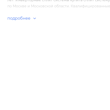
лет! Инверторные сплит системы купить сплит систему
по Москве и Московской области. Квалифицированные с
подробнее