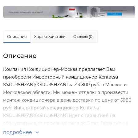
Описание
Характеристики
Отзывы (0)
Описание
Компания Кондиционер-Москва предлагает Вам
приобрести Инверторный кондиционер Kentatsu
KSGU35HZAN1/KSRU35HZAN1 за 43 800 руб. в Москве и
Московской области. Мы можем отдельно произвести
монтаж кондиционера
в день доставки по цене от 5980
руб. Инверторный кондиционер Kentatsu
KSGU35HZAN1/KSRU35HZAN1 идет с гарантией на
оборудование от производителя до 5 лет. Гарантия на
монтаж Инверторный кондиционер Kentatsu
подробнее