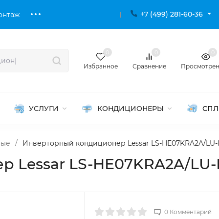
+7 (499) 281-60-36
онтаж
0
0
0
Избранное
Сравнение
Просмотре
УСЛУГИ
КОНДИЦИОНЕРЫ
СПЛ
ные
/
Инверторный кондиционер Lessar LS-HE07KRA2A/LU
р Lessar LS-HE07KRA2A/LU
0 Комментарий