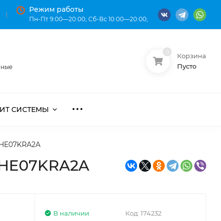
Режим работы
Пн-Пт 9:00—20:00; Сб-Вс 10:00—20:00;
0
Корзина
О нас
Оплата
Пусто
нные
ИТ СИСТЕМЫ
-HE07KRA2A
-HE07KRA2A
В наличии
Код:
174232