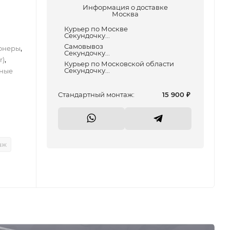
Информация о доставке
Москва
Курьер по Москве
Секундочку...
Самовывоз
,
онеры
Секундочку...
,
r)
Курьер по Московской области
Секундочку...
ные
Cтандартный монтаж:
15 900
₽
аж