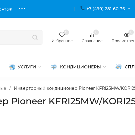
+7 (499) 281-60-36
онтаж
0
0
0
Избранное
Сравнение
Просмотре
УСЛУГИ
КОНДИЦИОНЕРЫ
СПЛ
ные
/
Инверторный кондиционер Pioneer KFRI25MW/KORI2
р Pioneer KFRI25MW/KORI25