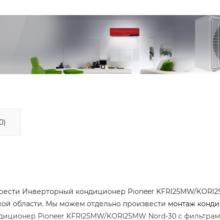
0)
брести Инверторный кондиционер Pioneer KFRI25MW/KORI
вской области. Мы можем отдельно произвести
монтаж конд
ондиционер Pioneer KFRI25MW/KORI25MW Nord-30 с фильтрам