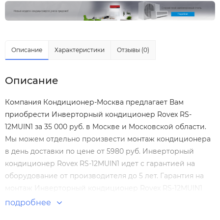
Описание
Характеристики
Отзывы (0)
Описание
Компания Кондиционер-Москва предлагает Вам
приобрести Инверторный кондиционер Rovex RS-
12MUIN1 за 35 000 руб. в Москве и Московской области.
Мы можем отдельно произвести
монтаж кондиционера
в день доставки по цене от 5980 руб. Инверторный
кондиционер Rovex RS-12MUIN1 идет с гарантией на
оборудование от производителя до 5 лет. Гарантия на
монтаж Инверторный кондиционер Rovex RS-12MUIN1
нашими специалистами составляет 5 лет! Инверторные
подробнее
сплит системы купить сплит систему с установкой.