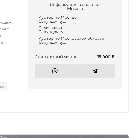
Информация о доставке
Москва
Курьер по Москве
Секундочку...
,
родаж
Самовывоз
,
онеры
Секундочку...
,
r)
Курьер по Московской области
Секундочку...
ные
Cтандартный монтаж:
15 900
₽
аж