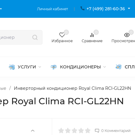
+7 (499) 281-60-36
Личный кабинет
0
0
0
Избранное
Сравнение
Просмотре
УСЛУГИ
КОНДИЦИОНЕРЫ
СПЛ
ные
/
Инверторный кондиционер Royal Clima RCI-GL22HN
 Royal Clima RCI-GL22HN
0 Комментарий
‹