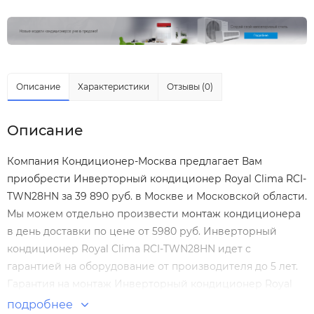
Описание
Характеристики
Отзывы (0)
Описание
Компания Кондиционер-Москва предлагает Вам
приобрести Инверторный кондиционер Royal Clima RCI-
TWN28HN за 39 890 руб. в Москве и Московской области.
Мы можем отдельно произвести
монтаж кондиционера
в день доставки по цене от 5980 руб. Инверторный
кондиционер Royal Clima RCI-TWN28HN идет с
гарантией на оборудование от производителя до 5 лет.
Гарантия на монтаж Инверторный кондиционер Royal
Clima RCI-TWN28HN нашими специалистами составляет
подробнее