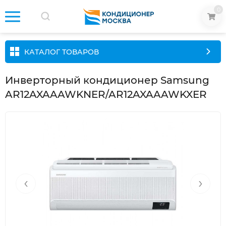
0
КАТАЛОГ ТОВАРОВ
Инверторный кондиционер Samsung
AR12AXAAAWKNER/AR12AXAAAWKXER
‹
›