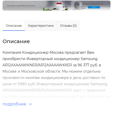
Описание
Характеристики
Отзывы (0)
Описание
Компания Кондиционер-Москва предлагает Вам
приобрести Инверторный кондиционер Samsung
AR12AXAAAWKNER/AR12AXAAAWKXER за 96 377 руб. в
Москве и Московской области. Мы можем отдельно
произвести
монтаж кондиционера
в день доставки по
цене от 5980 руб. Инверторный кондиционер Samsung
AR12AXAAAWKNER/AR12AXAAAWKXER идет с гарантией
на оборудование от производителя до 5 лет. Гарантия на
монтаж Инверторный кондиционер Samsung
подробнее
AR12AXAAAWKNER/AR12AXAAAWKXER нашими