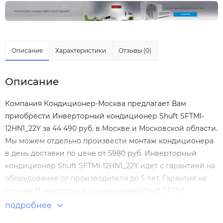
Описание
Характеристики
Отзывы (0)
Описание
Компания Кондиционер-Москва предлагает Вам
приобрести Инверторный кондиционер Shuft SFTMI-
12HN1_22Y за 44 490 руб. в Москве и Московской области.
Мы можем отдельно произвести
монтаж кондиционера
в день доставки по цене от 5980 руб. Инверторный
кондиционер Shuft SFTMI-12HN1_22Y идет с гарантией на
оборудование от производителя до 5 лет. Гарантия на
монтаж Инверторный кондиционер Shuft SFTMI-
12HN1_22Y нашими специалистами составляет 5 лет!
подробнее
Инверторные сплит системы купить сплит систему с