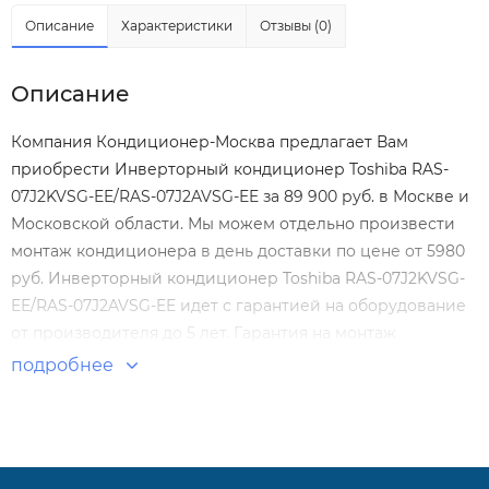
Описание
Характеристики
Отзывы (0)
Описание
Компания Кондиционер-Москва предлагает Вам
приобрести Инверторный кондиционер Toshiba RAS-
07J2KVSG-EE/RAS-07J2AVSG-EE за 89 900 руб. в Москве и
Московской области. Мы можем отдельно произвести
монтаж кондиционера
в день доставки по цене от 5980
руб. Инверторный кондиционер Toshiba RAS-07J2KVSG-
EE/RAS-07J2AVSG-EE идет с гарантией на оборудование
от производителя до 5 лет. Гарантия на монтаж
Инверторный кондиционер Toshiba RAS-07J2KVSG-
подробнее
EE/RAS-07J2AVSG-EE нашими специалистами составляет
5 лет! Инверторные сплит системы купить сплит
систему с установкой. Бесплатная доставка
кондиционеров и сплит-систем по Москве и