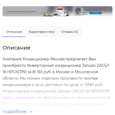
Описание
Характеристики
Отзывы (0)
Описание
Компания Кондиционер-Москва предлагает Вам
приобрести Инверторный кондиционер Zanussi ZACS/I-
18 HPF/A17/N1 за 81 165 руб. в Москве и Московской
области. Мы можем отдельно произвести
монтаж
кондиционера
в день доставки по цене от 5980 руб.
Инверторный кондиционер Zanussi ZACS/I-18 HPF/A17/N1
идет с гарантией на оборудование от производителя до
5 лет. Гарантия на монтаж Инверторный кондиционер
Zanussi ZACS/I-18 HPF/A17/N1 нашими специалистами
подробнее