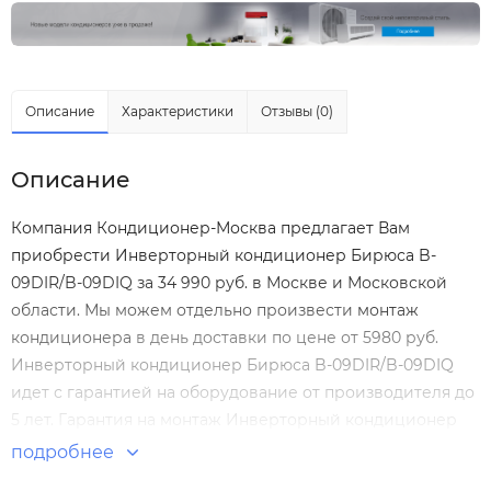
Описание
Характеристики
Отзывы (0)
Описание
Компания Кондиционер-Москва предлагает Вам
приобрести Инверторный кондиционер Бирюса B-
09DIR/B-09DIQ за 34 990 руб. в Москве и Московской
области. Мы можем отдельно произвести
монтаж
кондиционера
в день доставки по цене от 5980 руб.
Инверторный кондиционер Бирюса B-09DIR/B-09DIQ
идет с гарантией на оборудование от производителя до
5 лет. Гарантия на монтаж Инверторный кондиционер
Бирюса B-09DIR/B-09DIQ нашими специалистами
подробнее
составляет 5 лет! Настенные сплит-системы по