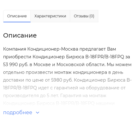
Описание
Характеристики
Отзывы (0)
Описание
Компания Кондиционер-Москва предлагает Вам
приобрести Кондиционер Бирюса B-18FPR/B-18FPQ за
53 990 руб. в Москве и Московской области. Мы можем
отдельно произвести
монтаж кондиционера
в день
доставки по цене от 5980 руб. Кондиционер Бирюса B-
18FPR/B-18FPQ идет с гарантией на оборудование от
производителя до 5 лет. Гарантия на монтаж
Кондиционер Бирюса B-18FPR/B-18FPQ нашими
специалистами составляет 5 лет! Настенные сплит-
подробнее
системы по выгодным ценам. Большой выбор. Отзывы
покупателей. Доставка по Москве и России.