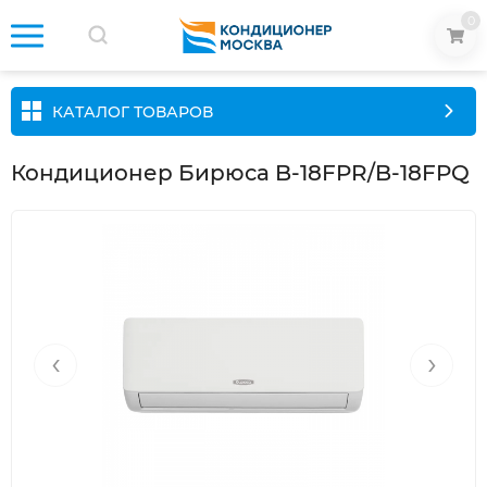
0
КАТАЛОГ ТОВАРОВ
Кондиционер Бирюса B-18FPR/B-18FPQ
‹
›