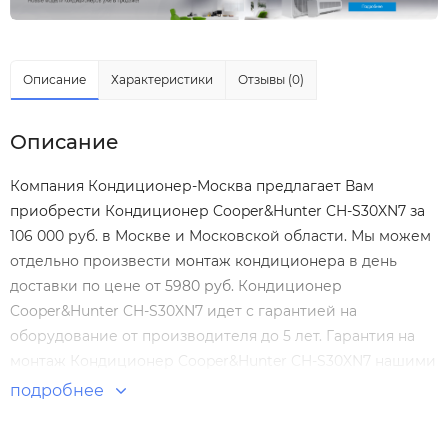
Описание
Характеристики
Отзывы (0)
Описание
Компания Кондиционер-Москва предлагает Вам
приобрести Кондиционер Cooper&Hunter CH-S30XN7 за
106 000 руб. в Москве и Московской области. Мы можем
отдельно произвести
монтаж кондиционера
в день
доставки по цене от 5980 руб. Кондиционер
Cooper&Hunter CH-S30XN7 идет с гарантией на
оборудование от производителя до 5 лет. Гарантия на
монтаж Кондиционер Cooper&Hunter CH-S30XN7 нашими
специалистами составляет 5 лет! Настенные сплит-
подробнее
системы по выгодным ценам. Большой выбор. Отзывы
покупателей. Доставка по Москве и России.