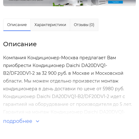
Описание
Характеристики
Отзывы (0)
Описание
Компания Кондиционер-Москва предлагает Вам
приобрести Кондиционер Daichi DA20DVQ1-
B2/DF20DV1-2 за 32 900 руб. в Москве и Московской
области. Мы можем отдельно произвести
монтаж
кондиционера
в день доставки по цене от 5980 руб.
Кондиционер Daichi DA20DVQ1-B2/DF20DV1-2 идет с
гарантией на оборудование от производителя до 5 лет.
Гарантия на монтаж Кондиционер Daichi DA20DVQ1-
B2/DF20DV1-2 нашими специалистами составляет 5 лет!
подробнее
Настенные сплит-системы по выгодным ценам. Большой
выбор. Отзывы покупателей. Доставка по Москве и