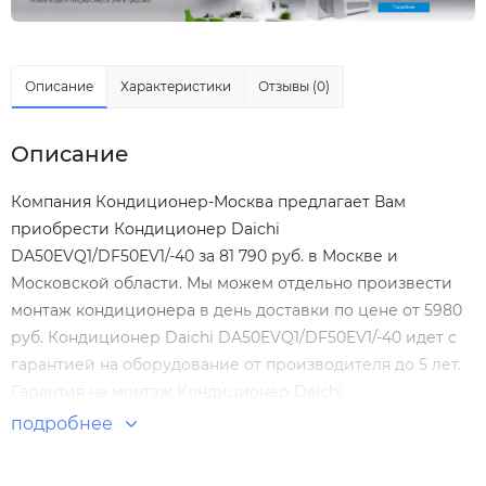
Описание
Характеристики
Отзывы (0)
Описание
Компания Кондиционер-Москва предлагает Вам
приобрести Кондиционер Daichi
DA50EVQ1/DF50EV1/-40 за 81 790 руб. в Москве и
Московской области. Мы можем отдельно произвести
монтаж кондиционера
в день доставки по цене от 5980
руб. Кондиционер Daichi DA50EVQ1/DF50EV1/-40 идет с
гарантией на оборудование от производителя до 5 лет.
Гарантия на монтаж Кондиционер Daichi
DA50EVQ1/DF50EV1/-40 нашими специалистами
подробнее
составляет 5 лет! Настенные сплит-системы по
выгодным ценам. Большой выбор. Отзывы покупателей.