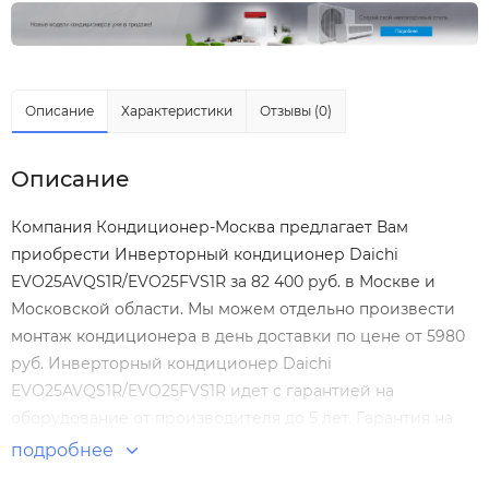
Описание
Характеристики
Отзывы (0)
Описание
Компания Кондиционер-Москва предлагает Вам
приобрести Инверторный кондиционер Daichi
EVO25AVQS1R/EVO25FVS1R за 82 400 руб. в Москве и
Московской области. Мы можем отдельно произвести
монтаж кондиционера
в день доставки по цене от 5980
руб. Инверторный кондиционер Daichi
EVO25AVQS1R/EVO25FVS1R идет с гарантией на
оборудование от производителя до 5 лет. Гарантия на
монтаж Инверторный кондиционер Daichi
подробнее
EVO25AVQS1R/EVO25FVS1R нашими специалистами