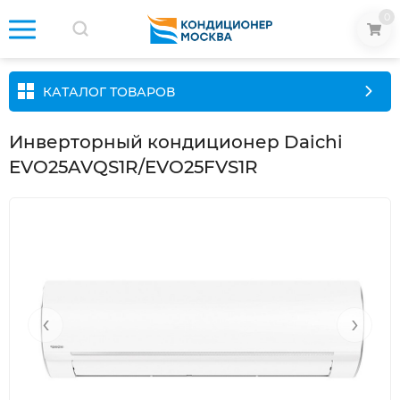
0
КАТАЛОГ ТОВАРОВ
Инверторный кондиционер Daichi
EVO25AVQS1R/EVO25FVS1R
‹
›