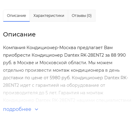
Описание
Характеристики
Отзывы (0)
Описание
Компания Кондиционер-Москва предлагает Вам
приобрести Кондиционер Dantex RK-28ENT2 за 88 990
руб. в Москве и Московской области. Мы можем
отдельно произвести
монтаж кондиционера
в день
доставки по цене от 5980 руб. Кондиционер Dantex RK-
28ENT2 идет с гарантией на оборудование от
производителя до 5 лет. Гарантия на монтаж
Кондиционер Dantex RK-28ENT2 нашими специалистами
составляет 5 лет! Настенные сплит-системы по
подробнее
выгодным ценам. Большой выбор. Отзывы покупателей.
Доставка по Москве и России.