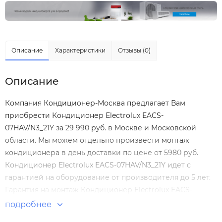
Описание
Характеристики
Отзывы (0)
Описание
Компания Кондиционер-Москва предлагает Вам
приобрести Кондиционер Electrolux EACS-
07HAV/N3_21Y за 29 990 руб. в Москве и Московской
области. Мы можем отдельно произвести
монтаж
кондиционера
в день доставки по цене от 5980 руб.
Кондиционер Electrolux EACS-07HAV/N3_21Y идет с
гарантией на оборудование от производителя до 5 лет.
Гарантия на монтаж Кондиционер Electrolux EACS-
07HAV/N3_21Y нашими специалистами составляет 5 лет!
подробнее
Настенные сплит-системы по выгодным ценам. Большой