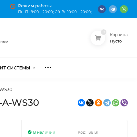
Режим работы
Пн-Пт 9:00—20:00; Сб-Вс 10:00—20:00;
0
Корзина
О нас
Оплата
Пусто
нные
ИТ СИСТЕМЫ
-WS30
-A-WS30
В наличии
Код:
138131