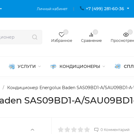
+7 (499) 281-60-36
Личный кабинет
0
0
0
Избранное
Сравнение
Просмотре
УСЛУГИ
КОНДИЦИОНЕРЫ
СПЛ
/
Кондиционер Energolux Baden SAS09BD1-A/SAU09BD1-A
Baden SAS09BD1-A/SAU09BD1
0 Комментарий
‹