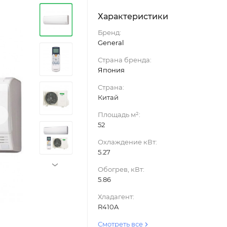
Характеристики
Бренд:
General
Страна бренда:
Япония
Страна:
Китай
›
Площадь м²:
52
Охлаждение кВт:
5.27
›
Обогрев, кВт:
5.86
Хладагент:
R410A
Смотреть все