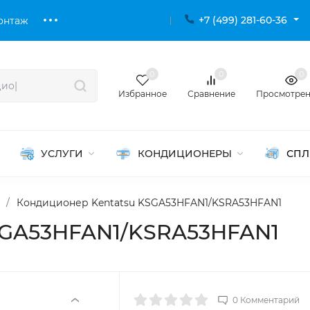
+7 (499) 281-60-36
онтаж
0
0
0
Избранное
Сравнение
Просмотре
УСЛУГИ
КОНДИЦИОНЕРЫ
СПЛ
/
Кондиционер Kentatsu KSGA53HFAN1/KSRA53HFAN1
SGA53HFAN1/KSRA53HFAN1
0 Комментарий
‹