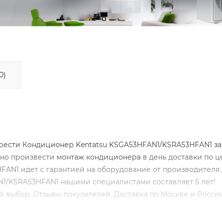
0)
ести Кондиционер Kentatsu KSGA53HFAN1/KSRA53HFAN1 за 
ьно произвести
монтаж кондиционера
в день доставки по ц
AN1 идет с гарантией на оборудование от производителя д
N1/KSRA53HFAN1 нашими специалистами составляет 5 лет!
 выбор. Отзывы покупателей. Доставка по Москве и России