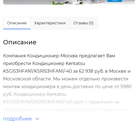
Описание
Характеристики
Отзывы (0)
Описание
Компания Кондиционер-Москва предлагает Вам
приобрести Кондиционер Kentatsu
KSGI53HFAN1/KSRI53HFAN1/-40 за 62 938 руб. в Москве и
Московской области. Мы можем отдельно произвести
монтаж кондиционера
в день доставки по цене от 5980
руб. Кондиционер Kentatsu
KSGI53HFAN1/KSRI53HFAN1/-40 идет с гарантией на
оборудование от производителя до 5 лет. Гарантия на
монтаж Кондиционер Kentatsu
подробнее
KSGI53HFAN1/KSRI53HFAN1/-40 нашими специалистами
составляет 5 лет! Настенные сплит-системы по