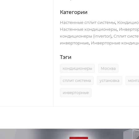
Категории
,
Настенные сплит системы
Кондицио
,
Настенные кондиционеры
Инверто
,
кондиционеры (invertor)
Сплит сист
,
инверторные
Инверторные кондиц
Тэги
кондиционеры
Москва
сплит система
установка
монт
инверторные