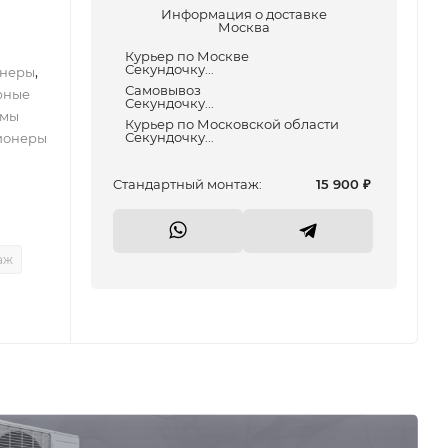
Информация о доставке
Москва
Курьер по Москве
Секундочку...
,
неры
Самовывоз
рные
Секундочку...
емы
Курьер по Московской области
Секундочку...
ионеры
Cтандартный монтаж:
15 900
₽
аж