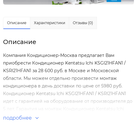
Описание
Характеристики
Отзывы (0)
Описание
Компания Кондиционер-Москва предлагает Вам
приобрести Кондиционер Kentatsu Ichi KSGI21HFAN1 /
KSRI21HFAN1 за 28 600 руб. в Москве и Московской
области. Мы можем отдельно произвести
монтаж
кондиционера
в день доставки по цене от 5980 руб.
Кондиционер Kentatsu Ichi KSGI21HFAN1 / KSRI21HFAN1
идет с гарантией на оборудование от производителя до
5 лет. Гарантия на монтаж Кондиционер Kentatsu Ichi
KSGI21HFAN1 / KSRI21HFAN1 нашими специалистами
подробнее
составляет 5 лет! Настенные сплит-системы по
выгодным ценам. Большой выбор. Отзывы покупателей.