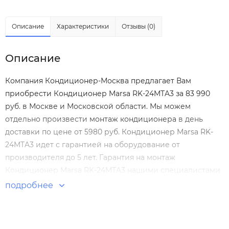
Описание
Характеристики
Отзывы (0)
Описание
Компания Кондиционер-Москва предлагает Вам
приобрести Кондиционер Marsa RK-24MTA3 за 83 990
руб. в Москве и Московской области. Мы можем
отдельно произвести
монтаж кондиционера
в день
доставки по цене от 5980 руб. Кондиционер Marsa RK-
24MTA3 идет с гарантией на оборудование от
производителя до 5 лет. Гарантия на монтаж
Кондиционер Marsa RK-24MTA3 нашими специалистами
составляет 5 лет! Настенные сплит-системы по
подробнее
выгодным ценам. Большой выбор. Отзывы покупателей.
Доставка по Москве и России.